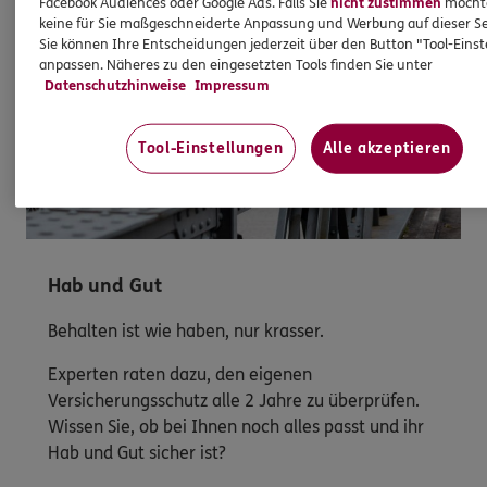
Facebook Audiences oder Google Ads. Falls Sie
nicht zustimmen
möchten
keine für Sie maßgeschneiderte Anpassung und Werbung auf dieser Se
Sie können Ihre Entscheidungen jederzeit über den Button "Tool-Eins
anpassen. Näheres zu den eingesetzten Tools finden Sie unter
Datenschutzhinweise
Impressum
Tool-Einstellungen
Alle akzeptieren
Hab und Gut
Behalten ist wie haben, nur krasser.
Experten raten dazu, den eigenen
Versicherungsschutz alle 2 Jahre zu überprüfen.
Wissen Sie, ob bei Ihnen noch alles passt und ihr
Hab und Gut sicher ist?