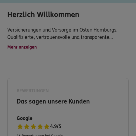
Herzlich Willkommen
Versicherungen und Vorsorge im Osten Hamburgs.
Qualifizierte, vertrauensvolle und transparente
Dienstleistungen, attraktive Versicherungsprodukte,
Mehr anzeigen
persönliche Betreuung, schnelle Schadensregulierung
und vielseitiger Service werden bei mir groß
geschrieben.
Versichern heißt verstehen! Deshalb entwickeln wir
BEWERTUNGEN
unser Angebot für Sie immer weiter.
Das sagen unsere Kunden
Haben Sie dennoch Fragen zu unserem Produkt- und
Google
Serviceangebot?
4.9
/
5
14
Bewertungen bei Google